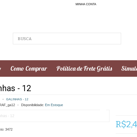
MINHA CONTA
o
Como Comprar
Política de Frete Grátis
Simula
nhas - 12
GALINHAS - 12
AF_ga12
Disponibilidade:
Em Estoque
R$2,
to:
3472