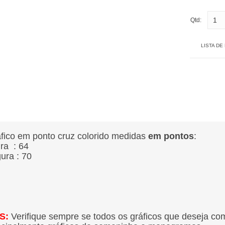
Qtd:
LISTA DE
fico em ponto cruz colorido medidas
em pontos
:
ura : 64
gura : 70
S:
Verifique sempre se todos os gráficos que deseja co