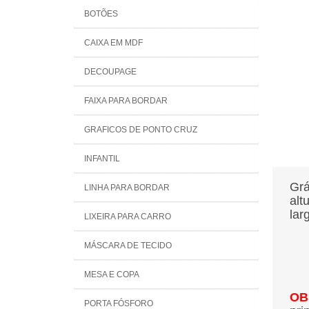
BOTÕES
CAIXA EM MDF
DECOUPAGE
FAIXA PARA BORDAR
GRAFICOS DE PONTO CRUZ
INFANTIL
Grá
LINHA PARA BORDAR
alt
lar
LIXEIRA PARA CARRO
MÁSCARA DE TECIDO
MESA E COPA
OB
PORTA FÓSFORO