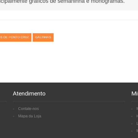
ncipalmente gráficos de semaninha e monogramas.
S DE PONTO CRUZ
GALINHAS
Atendimento
Mi
Contate-nos
Mapa da Loja