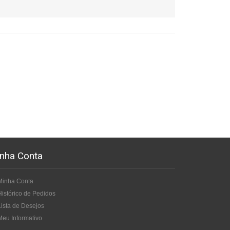
nha Conta
Minha Conta
Histórico de Pedidos
Lista de Desejos
Meu Informativo