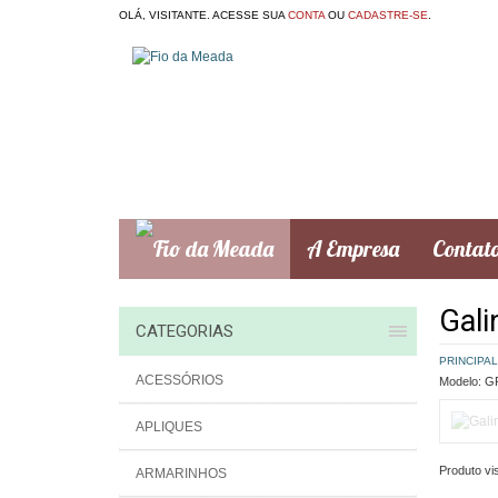
OLÁ, VISITANTE. ACESSE SUA
CONTA
OU
CADASTRE-SE
.
A Empresa
Contat
Gali
CATEGORIAS
PRINCIPAL
ACESSÓRIOS
Modelo:
GR
APLIQUES
Produto vis
ARMARINHOS