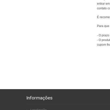
entrar em
contato c
É recomen
Para que 
- O prazo
- O produ
cupom fis
Informações