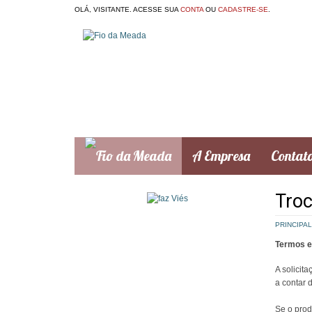
OLÁ, VISITANTE. ACESSE SUA
CONTA
OU
CADASTRE-SE
.
A Empresa
Contat
Troc
PRINCIPAL
Termos e
A solicit
a contar 
Se o prod