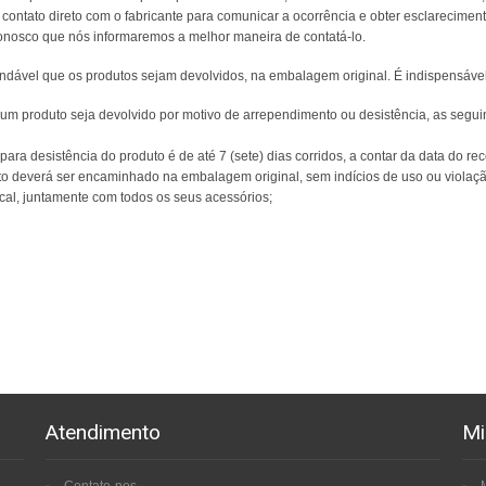
 contato direto com o fabricante para comunicar a ocorrência e obter esclarecimen
onosco que nós informaremos a melhor maneira de contatá-lo.
dável que os produtos sejam devolvidos, na embalagem original. É indispensável qu
um produto seja devolvido por motivo de arrependimento ou desistência, as segui
 para desistência do produto é de até 7 (sete) dias corridos, a contar da data do re
to deverá ser encaminhado na embalagem original, sem indícios de uso ou violaçã
cal, juntamente com todos os seus acessórios;
Atendimento
Mi