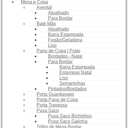
Mesa e Copa
Avental
Atoalhado
Para Bordar
Bate Mão
Atoalhado
Barra Estampada
Fogão/Geladeira
Liso
Pano de Copa | Prato
Bordados - Natal
Para Bordar
Barra Estampada
Estampas Natal
Liso
Semaninhas
Pintados/Bordados
Porta Guardanapo
Porta Pano de Copa
Porta Travessa
Puxa Saco
Puxa Saco Bichinhos
Puxa Saco Galinha
Trilho de Mesa Bordar