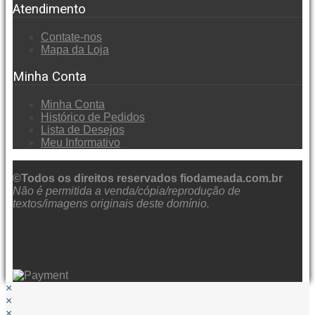
Atendimento
Contate-nos
Mapa da Loja
Minha Conta
Minha Conta
Histórico de Pedidos
Lista de Desejos
Meu Informativo
©Todos os direitos reservados fiodameada.com.br
Não é permitida a venda/cópia/reprodução de
textos/imagens originais deste domínio.
×
×
×