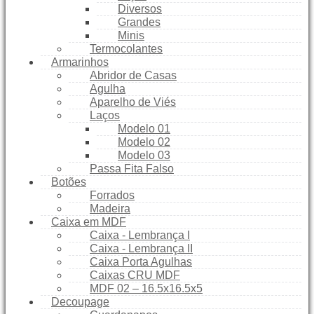
Diversos
Grandes
Minis
Termocolantes
Armarinhos
Abridor de Casas
Agulha
Aparelho de Viés
Laços
Modelo 01
Modelo 02
Modelo 03
Passa Fita Falso
Botões
Forrados
Madeira
Caixa em MDF
Caixa - Lembrança I
Caixa - Lembrança II
Caixa Porta Agulhas
Caixas CRU MDF
MDF 02 – 16.5x16.5x5
Decoupage