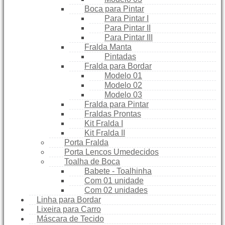
Boca para Pintar
Para Pintar I
Para Pintar II
Para Pintar III
Fralda Manta
Pintadas
Fralda para Bordar
Modelo 01
Modelo 02
Modelo 03
Fralda para Pintar
Fraldas Prontas
Kit Fralda I
Kit Fralda II
Porta Fralda
Porta Lencos Umedecidos
Toalha de Boca
Babete - Toalhinha
Com 01 unidade
Com 02 unidades
Linha para Bordar
Lixeira para Carro
Máscara de Tecido