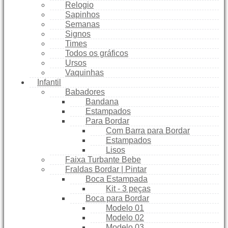
Relogio
Sapinhos
Semanas
Signos
Times
Todos os gráficos
Ursos
Vaquinhas
Infantil
Babadores
Bandana
Estampados
Para Bordar
Com Barra para Bordar
Estampados
Lisos
Faixa Turbante Bebe
Fraldas Bordar | Pintar
Boca Estampada
Kit - 3 peças
Boca para Bordar
Modelo 01
Modelo 02
Modelo 03