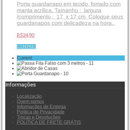
Porta guardanapo em tecido, forrado com
manta acrílica. Tamanho : largura
/comprimento : 17 x 17 cm Coloque seus
guardanapos com delicadeza na hora..
R$24,90
COMPRE!
Current
Informações
Localização
Quem somos
Informações de Entrega
Política de Privacidade
Trocas e Devoluções
POLÍTICA DE FRETE GRÁTIS