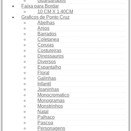
Guardanapos
Faixa para Bordar
10 CM X 1.40CM
Graficos de Ponto Cruz
Abelhas
Anjos
Barrados
Coletanea
Corujas
Costureiras
Dinossauros
Diversos
Espantalho
Floral
Galinhas
Infantil
Joaninhas
Monocromatico
Monogramas
Monstrinhos
Natal
Palhaco
Pascoa
Personagens