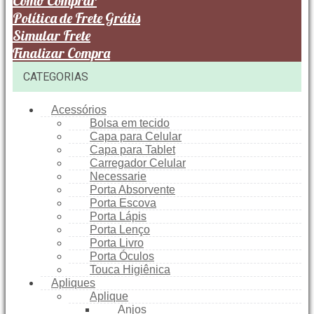
Como Comprar
Política de Frete Grátis
Simular Frete
Finalizar Compra
CATEGORIAS
Acessórios
Bolsa em tecido
Capa para Celular
Capa para Tablet
Carregador Celular
Necessarie
Porta Absorvente
Porta Escova
Porta Lápis
Porta Lenço
Porta Livro
Porta Óculos
Touca Higiênica
Apliques
Aplique
Anjos