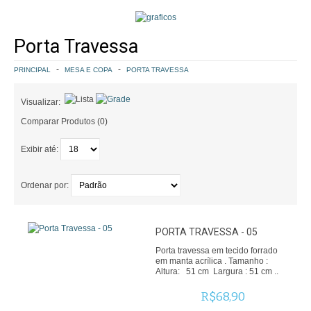
COMO COMPRAR
Porta Travessa
POLÍTICA DE FRETE GRÁTIS
PRINCIPAL
MESA E COPA
PORTA TRAVESSA
SIMULAR FRETE
Visualizar:
FINALIZAR COMPRA
Comparar Produtos (0)
Exibir até:
CONTATO
Ordenar por:
PORTA TRAVESSA - 05
Porta travessa em tecido forrado
em manta acrílica . Tamanho :
Altura: 51 cm Largura : 51 cm ..
R$68,90