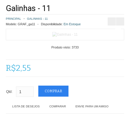
Galinhas - 11
COMO COMPRAR
PRINCIPAL
GALINHAS - 11
POLÍTICA DE FRETE GRÁTIS
Modelo:
GRAF_ga11
Disponibilidade:
Em Estoque
SIMULAR FRETE
Produto visto:
3733
FINALIZAR COMPRA
CONTATO
R$2,55
Qtd:
LISTA DE DESEJOS
COMPARAR
ENVIE PARA UM AMIGO