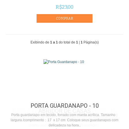
R$23,00
Exibindo de
1 a 1
do total de
1
|
1
Página(s)
PORTA GUARDANAPO - 10
PASSA FITA FALSO COM 3 METROS - 11
ABRIDOR DE CASAS
Porta guardanapo em tecido, forrado com manta acrílica. Tamanho :
largura /comprimento : 17 x 17 cm Coloque seus guardanapos com
Fita Falso Passafita cor - azul claro Peça com 3 metros e 17 mm de
Abridor de Casas e pode ser utilizado também como desmacha o
ponto cruz facilmente . Contém 01 unidade ..
largura Composição: 67% Poliéster ..
delicadeza na hora..