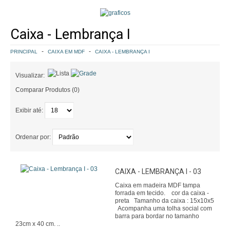
COMO COMPRAR
Caixa - Lembrança I
POLÍTICA DE FRETE GRÁTIS
PRINCIPAL
CAIXA EM MDF
CAIXA - LEMBRANÇA I
SIMULAR FRETE
Visualizar:
FINALIZAR COMPRA
Comparar Produtos (0)
Exibir até:
CONTATO
Ordenar por:
CAIXA - LEMBRANÇA I - 03
Caixa em madeira MDF tampa
forrada em tecido. cor da caixa -
preta Tamanho da caixa : 15x10x5
Acompanha uma tolha social com
barra para bordar no tamanho
23cm x 40 cm. ..