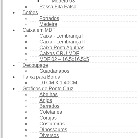
Modelo 03
Contato
Passa Fita Falso
Como Comprar
Botões
Forrados
Política de Frete Grátis
Madeira
Simular Frete
Caixa em MDF
Finalizar Compra
Caixa - Lembrança I
Caixa - Lembrança II
Caixa Porta Agulhas
Caixas CRU MDF
MDF 02 – 16.5x16.5x5
Decoupage
Guardanapos
Faixa para Bordar
10 CM X 1.40CM
Graficos de Ponto Cruz
Abelhas
Anjos
Barrados
Coletanea
Corujas
Costureiras
Dinossauros
Diversos