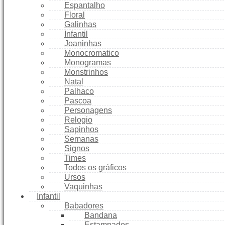
Espantalho
Floral
Galinhas
Infantil
Joaninhas
Monocromatico
Monogramas
Monstrinhos
Natal
Palhaco
Pascoa
Personagens
Relogio
Sapinhos
Semanas
Signos
Times
Todos os gráficos
Ursos
Vaquinhas
Infantil
Babadores
Bandana
Estampados