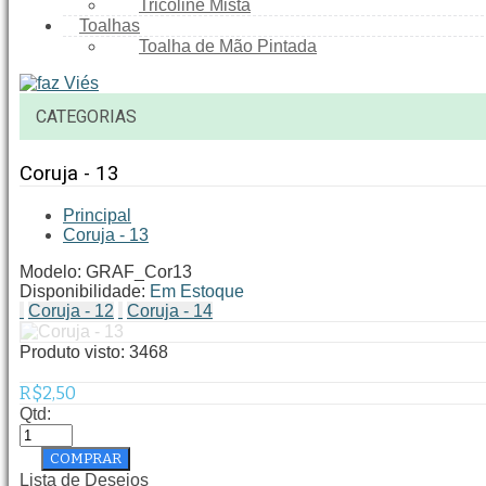
Tricoline Mista
Toalhas
Toalha de Mão Pintada
CATEGORIAS
Coruja - 13
Principal
Coruja - 13
Modelo:
GRAF_Cor13
Disponibilidade:
Em Estoque
Coruja - 12
Coruja - 14
Produto visto:
3468
R$2,50
Qtd:
Lista de Desejos