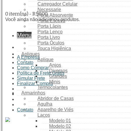
Carregador Celular
Necessarie
0 item(ns) - R$0,00
Porta Absorvente
Você ainda não adicionou produtos.
Porta Escova
Porta Lápis
Porta Lenço
Menu
Porta Livro
Porta Óculos
Touca Higiênica
Apliques
A Empresa
Aplique
Contato
Anjos
Como Comprar
Diversos
Política de Frete Grátis
Grandes
Simular Frete
Minis
Finalizar Compra
Termocolantes
Armarinhos
Abridor de Casas
Agulha
Aparelho de Viés
Contato
Laços
Modelo 01
Modelo 02
A Empresa