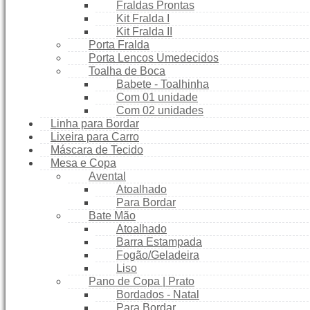
Fraldas Prontas
Kit Fralda I
Kit Fralda II
Porta Fralda
Porta Lencos Umedecidos
Toalha de Boca
Babete - Toalhinha
Com 01 unidade
Com 02 unidades
Linha para Bordar
Lixeira para Carro
Máscara de Tecido
Mesa e Copa
Avental
Atoalhado
Para Bordar
Bate Mão
Atoalhado
Barra Estampada
Fogão/Geladeira
Liso
Pano de Copa | Prato
Bordados - Natal
Para Bordar