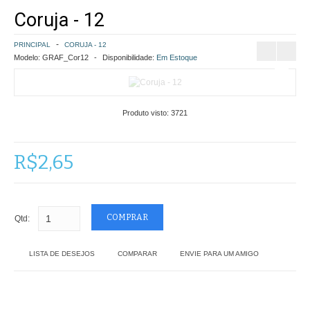
Coruja - 12
COMO COMPRAR
PRINCIPAL
CORUJA - 12
POLÍTICA DE FRETE GRÁTIS
Modelo:
GRAF_Cor12
Disponibilidade:
Em Estoque
SIMULAR FRETE
Produto visto:
3721
FINALIZAR COMPRA
CONTATO
R$2,65
Qtd:
LISTA DE DESEJOS
COMPARAR
ENVIE PARA UM AMIGO