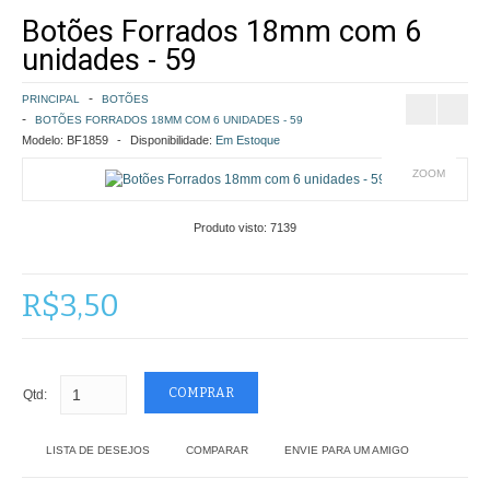
Botões Forrados 18mm com 6
COMO COMPRAR
unidades - 59
POLÍTICA DE FRETE GRÁTIS
PRINCIPAL
BOTÕES
BOTÕES FORRADOS 18MM COM 6 UNIDADES - 59
SIMULAR FRETE
Modelo:
BF1859
Disponibilidade:
Em Estoque
ZOOM
FINALIZAR COMPRA
Produto visto:
7139
CONTATO
R$3,50
Qtd:
LISTA DE DESEJOS
COMPARAR
ENVIE PARA UM AMIGO