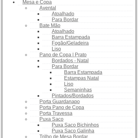
Mesa e Copa
Avental
Atoalhado
Para Bordar
Bate Mão
Atoalhado
Barra Estampada
Fogão/Geladeira
Liso
Pano de Copa | Prato
Bordados - Natal
Para Bordar
Barra Estampada
Estampas Natal
Liso
Semaninhas
Pintados/Bordados
Porta Guardanapo
Porta Pano de Copa
Porta Travessa
Puxa Saco
Puxa Saco Bichinhos
Puxa Saco Galinha
Trilho de Mesa Bordar