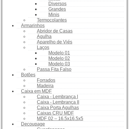
Diversos
Grandes
Minis
Termocolantes
Armarinhos
Abridor de Casas
Agulha
Aparelho de Viés
Laços
Modelo 01
Modelo 02
Modelo 03
Passa Fita Falso
Botões
Forrados
Madeira
Caixa em MDF
Caixa - Lembrança I
Caixa - Lembrança II
Caixa Porta Agulhas
Caixas CRU MDF
MDF 02 – 16.5x16.5x5
Decoupage