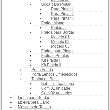
Boca para Pintar
Para Pintar I
Para Pintar II
Para Pintar III
Fralda Manta
Pintadas
Fralda para Bordar
Modelo 01
Modelo 02
Modelo 03
Fralda para Pintar
Fraldas Prontas
Kit Fralda I
Kit Fralda II
Porta Fralda
Porta Lencos Umedecidos
Toalha de Boca
Babete - Toalhinha
Com 01 unidade
Com 02 unidades
Linha para Bordar
Lixeira para Carro
Máscara de Tecido