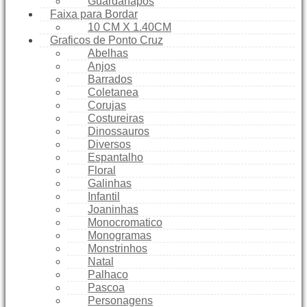
Guardanapos
Faixa para Bordar
10 CM X 1.40CM
Graficos de Ponto Cruz
Abelhas
Anjos
Barrados
Coletanea
Corujas
Costureiras
Dinossauros
Diversos
Espantalho
Floral
Galinhas
Infantil
Joaninhas
Monocromatico
Monogramas
Monstrinhos
Natal
Palhaco
Pascoa
Personagens