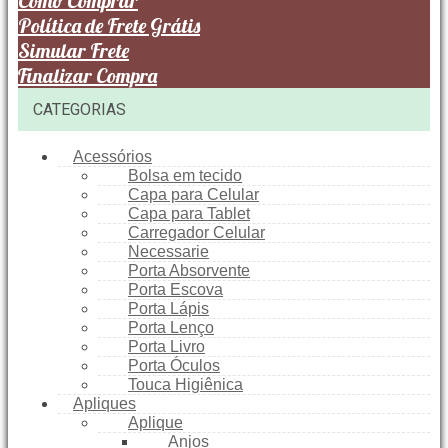
Como Comprar
Política de Frete Grátis
Simular Frete
Finalizar Compra
CATEGORIAS
Acessórios
Bolsa em tecido
Capa para Celular
Capa para Tablet
Carregador Celular
Necessarie
Porta Absorvente
Porta Escova
Porta Lápis
Porta Lenço
Porta Livro
Porta Óculos
Touca Higiênica
Apliques
Aplique
Anjos