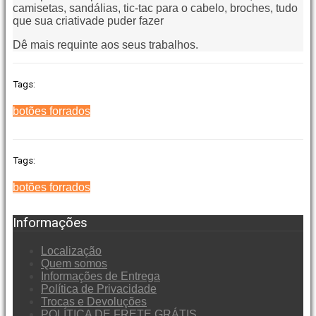
camisetas, sandálias, tic-tac para o cabelo, broches, tudo
que sua criativade puder fazer
Dê mais requinte aos seus trabalhos.
Tags:
botões forrados
Tags:
botões forrados
Informações
Localização
Quem somos
Informações de Entrega
Política de Privacidade
Trocas e Devoluções
POLÍTICA DE FRETE GRÁTIS