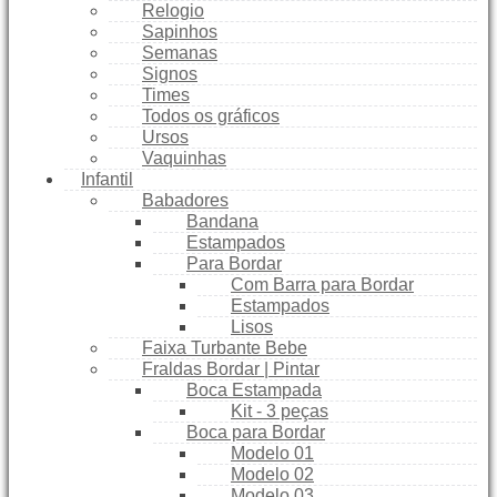
Relogio
Sapinhos
Semanas
Signos
Times
Todos os gráficos
Ursos
Vaquinhas
Infantil
Babadores
Bandana
Estampados
Para Bordar
Com Barra para Bordar
Estampados
Lisos
Faixa Turbante Bebe
Fraldas Bordar | Pintar
Boca Estampada
Kit - 3 peças
Boca para Bordar
Modelo 01
Modelo 02
Modelo 03