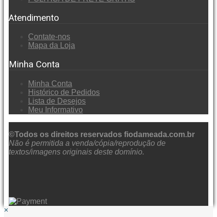
Atendimento
Contate-nos
Mapa da Loja
Minha Conta
Minha Conta
Histórico de Pedidos
Lista de Desejos
Meu Informativo
©Todos os direitos reservados fiodameada.com.br
Não é permitida a venda/cópia/reprodução de
textos/imagens originais deste domínio.
×