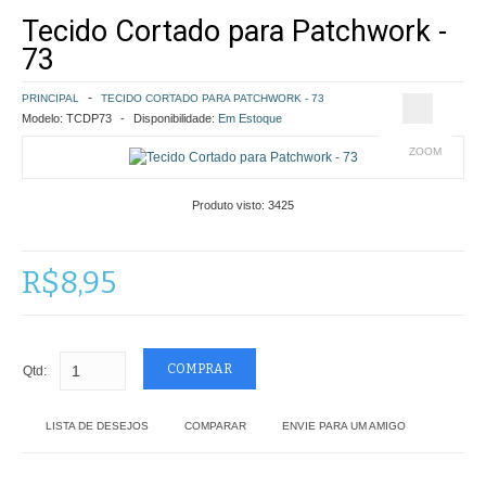
Tecido Cortado para Patchwork -
COMO COMPRAR
73
POLÍTICA DE FRETE GRÁTIS
PRINCIPAL
TECIDO CORTADO PARA PATCHWORK - 73
Modelo:
TCDP73
Disponibilidade:
Em Estoque
SIMULAR FRETE
ZOOM
FINALIZAR COMPRA
Produto visto:
3425
CONTATO
R$8,95
Qtd:
LISTA DE DESEJOS
COMPARAR
ENVIE PARA UM AMIGO