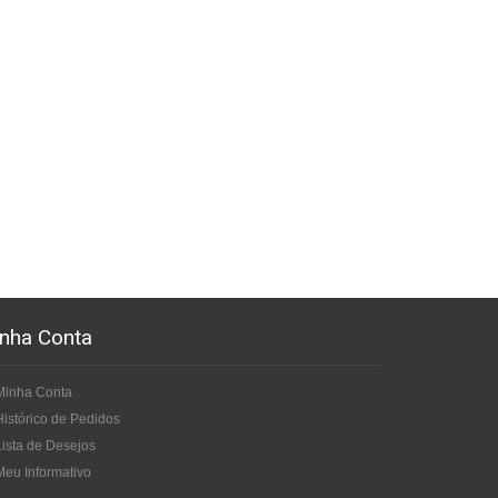
nha Conta
Minha Conta
Histórico de Pedidos
Lista de Desejos
Meu Informativo