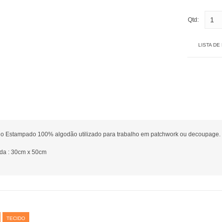
Qtd:
LISTA DE
do Estampado 100% algodão utilizado para trabalho em patchwork ou decoupage.
da : 30cm x 50cm
TECIDO