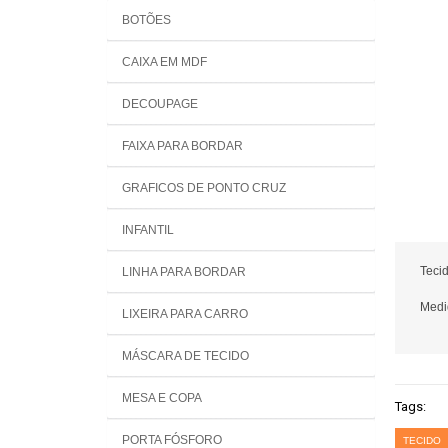
BOTÕES
CAIXA EM MDF
DECOUPAGE
FAIXA PARA BORDAR
GRAFICOS DE PONTO CRUZ
INFANTIL
Teci
LINHA PARA BORDAR
Medi
LIXEIRA PARA CARRO
MÁSCARA DE TECIDO
MESA E COPA
Tags:
PORTA FÓSFORO
TECIDO