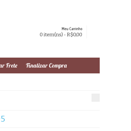
Meu Carrinho
0 item(ns) - R$0,00
r Frete
Finalizar Compra
95