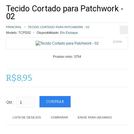
Tecido Cortado para Patchwork -
COMO COMPRAR
02
POLÍTICA DE FRETE GRÁTIS
PRINCIPAL
TECIDO CORTADO PARA PATCHWORK - 02
Modelo:
TCPD02
Disponibilidade:
Em Estoque
SIMULAR FRETE
ZOOM
FINALIZAR COMPRA
Produto visto:
3754
CONTATO
R$8,95
Qtd:
LISTA DE DESEJOS
COMPARAR
ENVIE PARA UM AMIGO