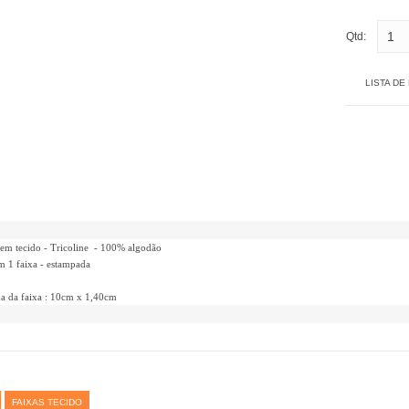
Qtd:
LISTA DE
 em tecido - Tricoline - 100% algodão
m 1 faixa - estampada
a da faixa : 10cm x 1,40cm
FAIXAS TECIDO