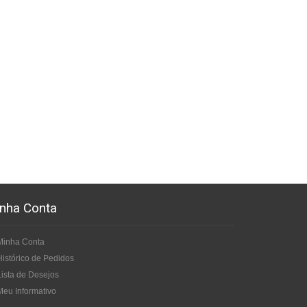
nha Conta
Minha Conta
Histórico de Pedidos
Lista de Desejos
Meu Informativo