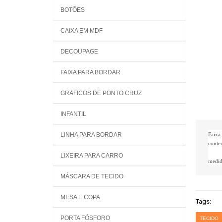
BOTÕES
CAIXA EM MDF
DECOUPAGE
FAIXA PARA BORDAR
GRAFICOS DE PONTO CRUZ
INFANTIL
LINHA PARA BORDAR
Faixa
conte
LIXEIRA PARA CARRO
medid
MÁSCARA DE TECIDO
MESA E COPA
Tags:
PORTA FÓSFORO
TECIDO