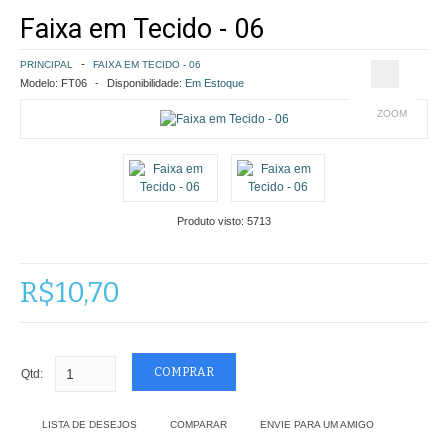
Faixa em Tecido - 06
COMO COMPRAR
PRINCIPAL
FAIXA EM TECIDO - 06
POLÍTICA DE FRETE GRÁTIS
Modelo:
FT06
Disponibilidade:
Em Estoque
ZOOM
SIMULAR FRETE
FINALIZAR COMPRA
CONTATO
Produto visto:
5713
R$10,70
Qtd:
LISTA DE DESEJOS
COMPARAR
ENVIE PARA UM AMIGO