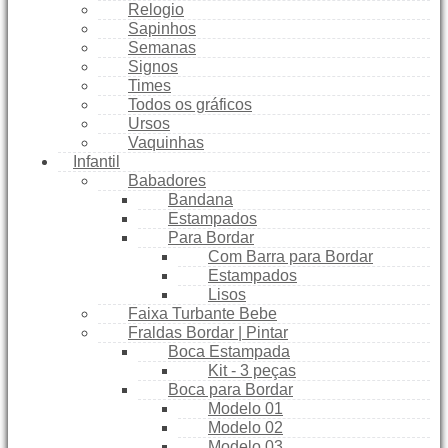
Relogio
Sapinhos
Semanas
Signos
Times
Todos os gráficos
Ursos
Vaquinhas
Infantil
Babadores
Bandana
Estampados
Para Bordar
Com Barra para Bordar
Estampados
Lisos
Faixa Turbante Bebe
Fraldas Bordar | Pintar
Boca Estampada
Kit - 3 peças
Boca para Bordar
Modelo 01
Modelo 02
Modelo 03