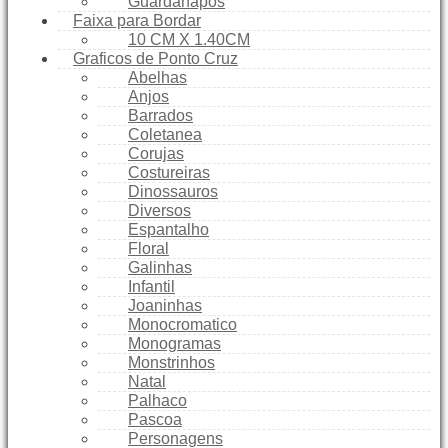
Guardanapos
Faixa para Bordar
10 CM X 1.40CM
Graficos de Ponto Cruz
Abelhas
Anjos
Barrados
Coletanea
Corujas
Costureiras
Dinossauros
Diversos
Espantalho
Floral
Galinhas
Infantil
Joaninhas
Monocromatico
Monogramas
Monstrinhos
Natal
Palhaco
Pascoa
Personagens