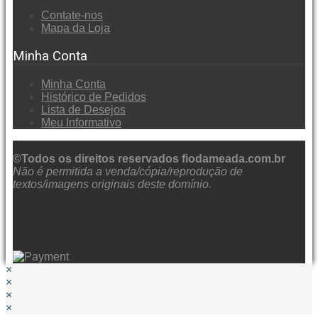
Contate-nos
Mapa da Loja
Minha Conta
Minha Conta
Histórico de Pedidos
Lista de Desejos
Meu Informativo
©Todos os direitos reservados fiodameada.com.br
Não é permitida a venda/cópia/reprodução de
textos/imagens originais deste domínio.
×
×
×
×