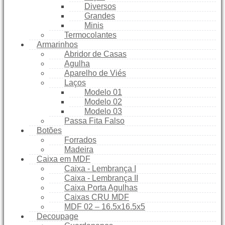
Diversos
Grandes
Minis
Termocolantes
Armarinhos
Abridor de Casas
Agulha
Aparelho de Viés
Laços
Modelo 01
Modelo 02
Modelo 03
Passa Fita Falso
Botões
Forrados
Madeira
Caixa em MDF
Caixa - Lembrança I
Caixa - Lembrança II
Caixa Porta Agulhas
Caixas CRU MDF
MDF 02 – 16.5x16.5x5
Decoupage