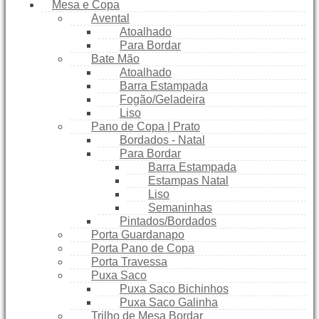
Mesa e Copa
Avental
Atoalhado
Para Bordar
Bate Mão
Atoalhado
Barra Estampada
Fogão/Geladeira
Liso
Pano de Copa | Prato
Bordados - Natal
Para Bordar
Barra Estampada
Estampas Natal
Liso
Semaninhas
Pintados/Bordados
Porta Guardanapo
Porta Pano de Copa
Porta Travessa
Puxa Saco
Puxa Saco Bichinhos
Puxa Saco Galinha
Trilho de Mesa Bordar