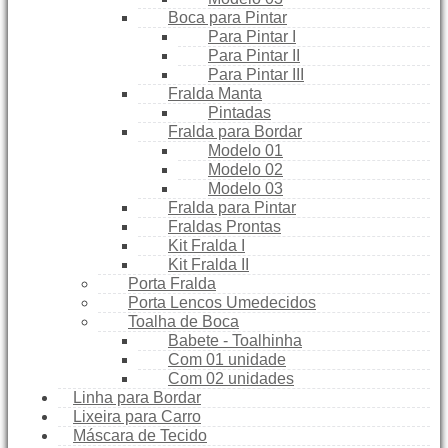
Boca para Pintar
Para Pintar I
Para Pintar II
Para Pintar III
Fralda Manta
Pintadas
Fralda para Bordar
Modelo 01
Modelo 02
Modelo 03
Fralda para Pintar
Fraldas Prontas
Kit Fralda I
Kit Fralda II
Porta Fralda
Porta Lencos Umedecidos
Toalha de Boca
Babete - Toalhinha
Com 01 unidade
Com 02 unidades
Linha para Bordar
Lixeira para Carro
Máscara de Tecido