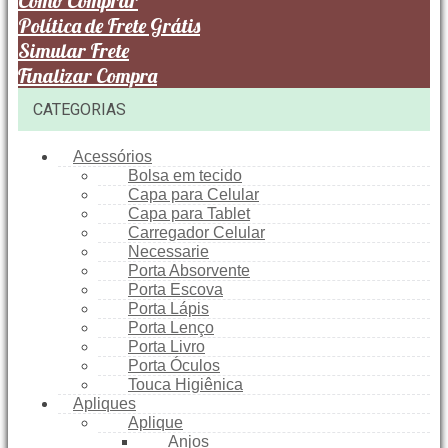
Como Comprar
Política de Frete Grátis
Simular Frete
Finalizar Compra
CATEGORIAS
Acessórios
Bolsa em tecido
Capa para Celular
Capa para Tablet
Carregador Celular
Necessarie
Porta Absorvente
Porta Escova
Porta Lápis
Porta Lenço
Porta Livro
Porta Óculos
Touca Higiênica
Apliques
Aplique
Anjos