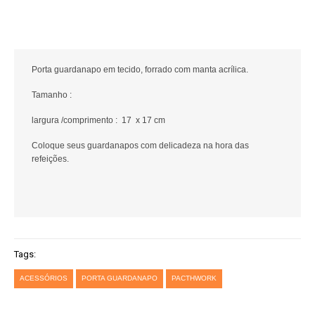
Porta guardanapo em tecido, forrado com manta acrílica.
Tamanho :
largura /comprimento : 17 x 17 cm
Coloque seus guardanapos com delicadeza na hora das
refeições.
Tags:
ACESSÓRIOS
PORTA GUARDANAPO
PACTHWORK