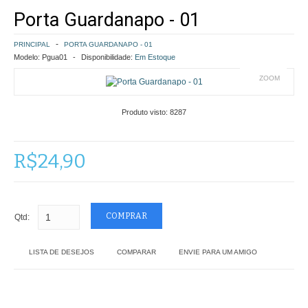
Porta Guardanapo - 01
COMO COMPRAR
PRINCIPAL
PORTA GUARDANAPO - 01
POLÍTICA DE FRETE GRÁTIS
Modelo:
Pgua01
Disponibilidade:
Em Estoque
ZOOM
SIMULAR FRETE
Produto visto:
8287
FINALIZAR COMPRA
CONTATO
R$24,90
Qtd:
LISTA DE DESEJOS
COMPARAR
ENVIE PARA UM AMIGO