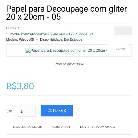
Papel para Decoupage com gliter
COMO COMPRAR
20 x 20cm - 05
POLÍTICA DE FRETE GRÁTIS
PRINCIPAL
PAPEL PARA DECOUPAGE COM GLITER 20 X 20CM - 05
SIMULAR FRETE
Modelo:
Pdecou05
Disponibilidade:
Em Estoque
ZOOM
FINALIZAR COMPRA
Produto visto:
3302
CONTATO
R$3,80
Qtd:
LISTA DE DESEJOS
COMPARAR
ENVIE PARA UM AMIGO