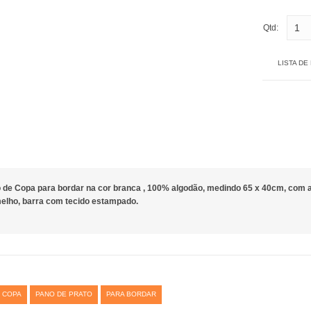
Qtd:
LISTA DE
 de Copa para bordar na cor branca , 100% algodão, medindo 65 x 40cm, com a
elho, barra com tecido estampado.
 COPA
PANO DE PRATO
PARA BORDAR