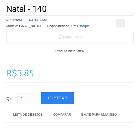
Natal - 140
COMO COMPRAR
PRINCIPAL
NATAL - 140
POLÍTICA DE FRETE GRÁTIS
Modelo:
GRAF_Na140
Disponibilidade:
Em Estoque
SIMULAR FRETE
Produto visto:
3897
FINALIZAR COMPRA
CONTATO
R$3,85
Qtd:
LISTA DE DESEJOS
COMPARAR
ENVIE PARA UM AMIGO