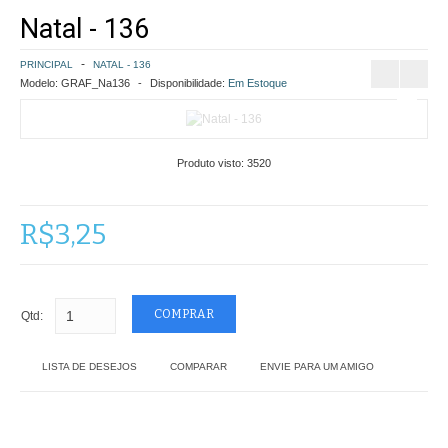
Natal - 136
COMO COMPRAR
PRINCIPAL
NATAL - 136
POLÍTICA DE FRETE GRÁTIS
Modelo:
GRAF_Na136
Disponibilidade:
Em Estoque
SIMULAR FRETE
Produto visto:
3520
FINALIZAR COMPRA
CONTATO
R$3,25
Qtd:
LISTA DE DESEJOS
COMPARAR
ENVIE PARA UM AMIGO