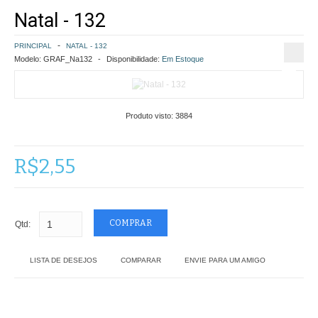
Natal - 132
COMO COMPRAR
PRINCIPAL
NATAL - 132
POLÍTICA DE FRETE GRÁTIS
Modelo:
GRAF_Na132
Disponibilidade:
Em Estoque
SIMULAR FRETE
Produto visto:
3884
FINALIZAR COMPRA
CONTATO
R$2,55
Qtd:
LISTA DE DESEJOS
COMPARAR
ENVIE PARA UM AMIGO