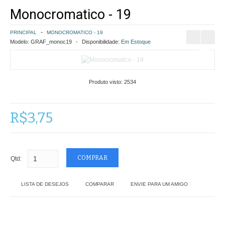
Monocromatico - 19
COMO COMPRAR
PRINCIPAL
MONOCROMATICO - 19
POLÍTICA DE FRETE GRÁTIS
Modelo:
GRAF_monoc19
Disponibilidade:
Em Estoque
SIMULAR FRETE
Produto visto:
2534
FINALIZAR COMPRA
CONTATO
R$3,75
Qtd:
LISTA DE DESEJOS
COMPARAR
ENVIE PARA UM AMIGO