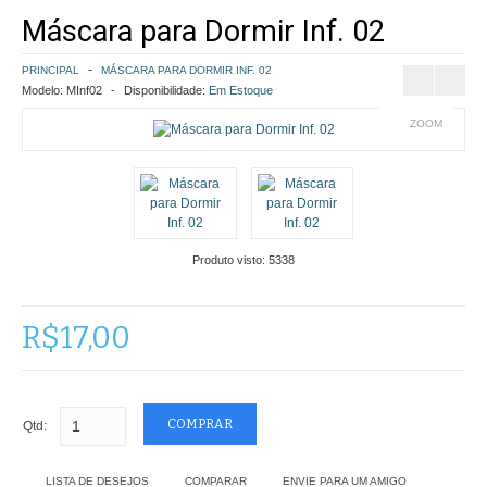
Máscara para Dormir Inf. 02
COMO COMPRAR
PRINCIPAL
MÁSCARA PARA DORMIR INF. 02
POLÍTICA DE FRETE GRÁTIS
Modelo:
MInf02
Disponibilidade:
Em Estoque
ZOOM
SIMULAR FRETE
FINALIZAR COMPRA
CONTATO
Produto visto:
5338
R$17,00
Qtd:
LISTA DE DESEJOS
COMPARAR
ENVIE PARA UM AMIGO