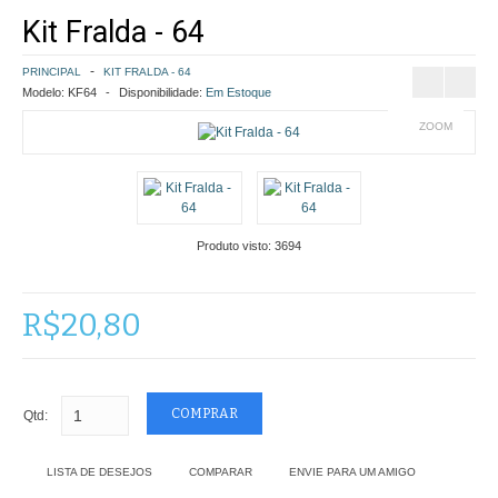
Kit Fralda - 64
COMO COMPRAR
PRINCIPAL
KIT FRALDA - 64
POLÍTICA DE FRETE GRÁTIS
Modelo:
KF64
Disponibilidade:
Em Estoque
ZOOM
SIMULAR FRETE
FINALIZAR COMPRA
CONTATO
Produto visto:
3694
R$20,80
Qtd:
LISTA DE DESEJOS
COMPARAR
ENVIE PARA UM AMIGO