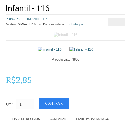
Infantil - 116
COMO COMPRAR
PRINCIPAL
INFANTIL - 116
POLÍTICA DE FRETE GRÁTIS
Modelo:
GRAF_Inf116
Disponibilidade:
Em Estoque
SIMULAR FRETE
FINALIZAR COMPRA
Produto visto:
3806
CONTATO
R$2,85
Qtd:
LISTA DE DESEJOS
COMPARAR
ENVIE PARA UM AMIGO