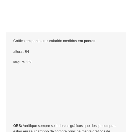
Gráfico em ponto cruz colorido medidas
em pontos
:
altura : 64
largura : 39
OBS:
Verifique sempre se todos os gráficos que deseja comprar
estão em seu carrinho de compra principalmente gráficos de