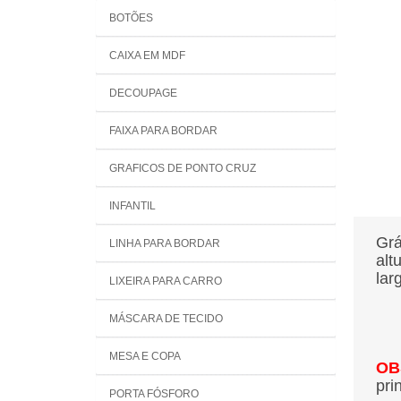
BOTÕES
CAIXA EM MDF
DECOUPAGE
FAIXA PARA BORDAR
GRAFICOS DE PONTO CRUZ
INFANTIL
Grá
LINHA PARA BORDAR
alt
lar
LIXEIRA PARA CARRO
MÁSCARA DE TECIDO
MESA E COPA
OB
pri
PORTA FÓSFORO