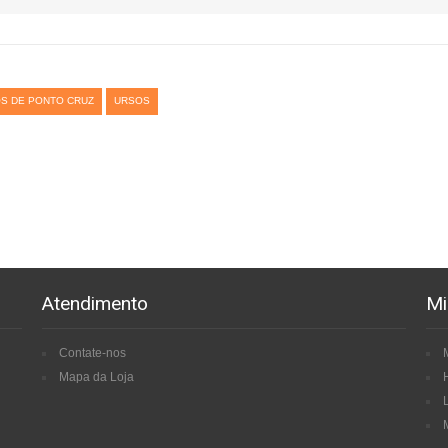
S DE PONTO CRUZ
URSOS
Atendimento
Mi
Contate-nos
Mapa da Loja