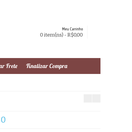
Meu Carrinho
0 item(ns) - R$0,00
r Frete
Finalizar Compra
60