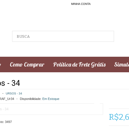
MINHA CONTA
o
Como Comprar
Política de Frete Grátis
Simula
s - 34
URSOS - 34
AF_Ur34
Disponibilidade:
Em Estoque
R$2,
to:
3497