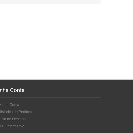
nha Conta
Minha Conta
Histórico de Pedidos
Lista de Desejos
Meu Informativo