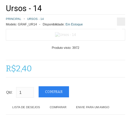
Ursos - 14
COMO COMPRAR
PRINCIPAL
URSOS - 14
POLÍTICA DE FRETE GRÁTIS
Modelo:
GRAF_UR14
Disponibilidade:
Em Estoque
SIMULAR FRETE
Produto visto:
3972
FINALIZAR COMPRA
CONTATO
R$2,40
Qtd:
LISTA DE DESEJOS
COMPARAR
ENVIE PARA UM AMIGO