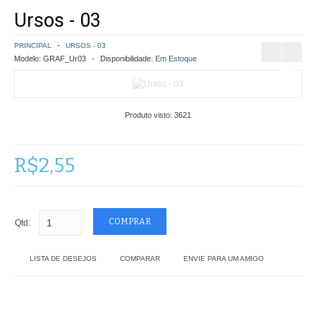
Ursos - 03
COMO COMPRAR
PRINCIPAL
URSOS - 03
POLÍTICA DE FRETE GRÁTIS
Modelo:
GRAF_Ur03
Disponibilidade:
Em Estoque
SIMULAR FRETE
Produto visto:
3621
FINALIZAR COMPRA
CONTATO
R$2,55
Qtd:
LISTA DE DESEJOS
COMPARAR
ENVIE PARA UM AMIGO