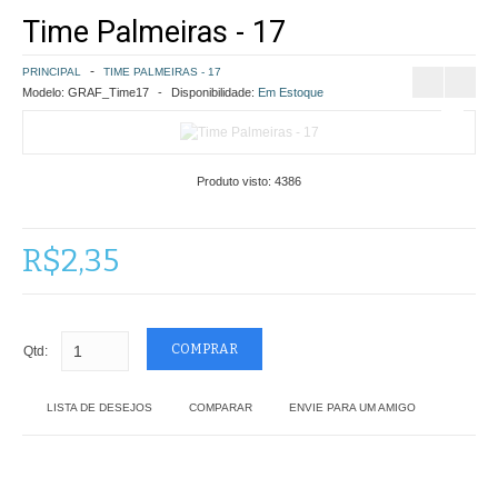
Time Palmeiras - 17
COMO COMPRAR
PRINCIPAL
TIME PALMEIRAS - 17
POLÍTICA DE FRETE GRÁTIS
Modelo:
GRAF_Time17
Disponibilidade:
Em Estoque
SIMULAR FRETE
Produto visto:
4386
FINALIZAR COMPRA
CONTATO
R$2,35
Qtd:
LISTA DE DESEJOS
COMPARAR
ENVIE PARA UM AMIGO