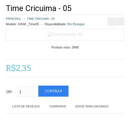
Time Cricuima - 05
COMO COMPRAR
PRINCIPAL
TIME CRICUIMA - 05
POLÍTICA DE FRETE GRÁTIS
Modelo:
GRAF_Time05
Disponibilidade:
Em Estoque
SIMULAR FRETE
Produto visto:
3998
FINALIZAR COMPRA
CONTATO
R$2,35
Qtd:
LISTA DE DESEJOS
COMPARAR
ENVIE PARA UM AMIGO