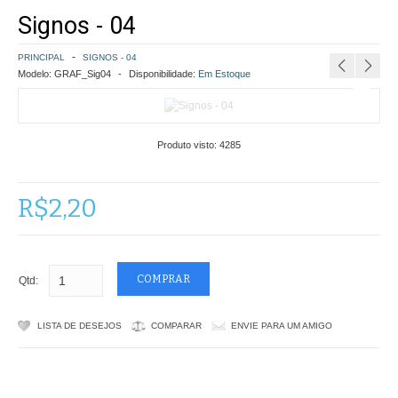
Signos - 04
COMO COMPRAR
PRINCIPAL
SIGNOS - 04
POLÍTICA DE FRETE GRÁTIS
Modelo:
GRAF_Sig04
Disponibilidade:
Em Estoque
SIMULAR FRETE
Produto visto:
4285
FINALIZAR COMPRA
CONTATO
R$2,20
Qtd:
LISTA DE DESEJOS
COMPARAR
ENVIE PARA UM AMIGO