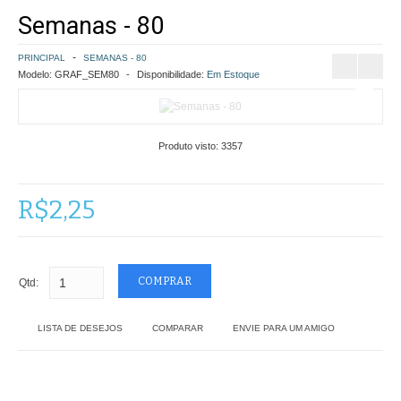
Semanas - 80
COMO COMPRAR
PRINCIPAL
SEMANAS - 80
POLÍTICA DE FRETE GRÁTIS
Modelo:
GRAF_SEM80
Disponibilidade:
Em Estoque
SIMULAR FRETE
Produto visto:
3357
FINALIZAR COMPRA
CONTATO
R$2,25
Qtd:
LISTA DE DESEJOS
COMPARAR
ENVIE PARA UM AMIGO