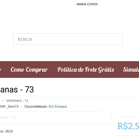
MINHA CONTA
o
Como Comprar
Política de Frete Grátis
Simula
anas - 73
SEMANAS - 73
AF_Sem73
Disponibilidade:
Em Estoque
R$2,
to:
3619