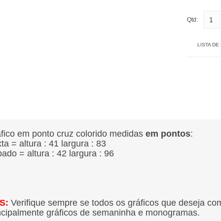
Qtd:
LISTA DE
fico em ponto cruz colorido medidas
em pontos
:
ta = altura : 41
largura : 83
ado = altura : 42
largura : 96
S:
Verifique sempre se todos os gráficos que deseja co
ncipalmente gráficos de semaninha e monogramas.