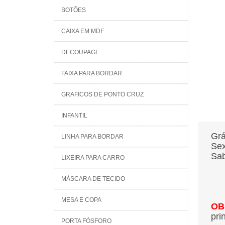
BOTÕES
CAIXA EM MDF
DECOUPAGE
FAIXA PARA BORDAR
GRAFICOS DE PONTO CRUZ
INFANTIL
Grá
LINHA PARA BORDAR
Sex
Sab
LIXEIRA PARA CARRO
MÁSCARA DE TECIDO
MESA E COPA
OB
pri
PORTA FÓSFORO