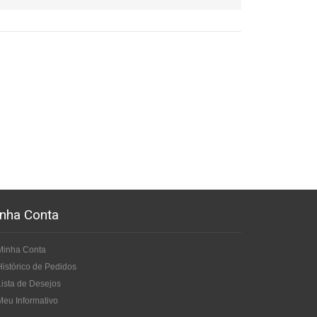
nha Conta
Minha Conta
Histórico de Pedidos
Lista de Desejos
Meu Informativo