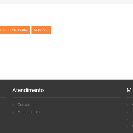
S DE PONTO CRUZ
SEMANAS
Atendimento
Mi
Contate-nos
Mapa da Loja