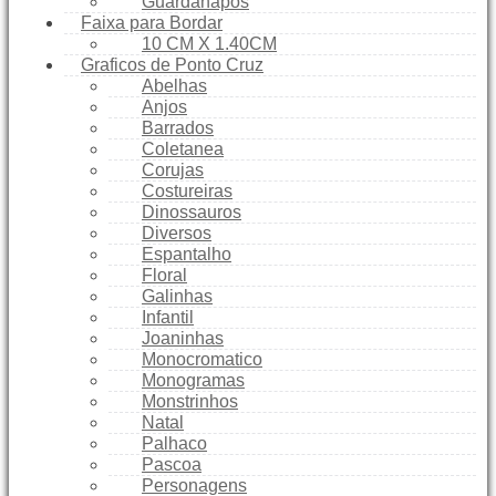
Guardanapos
Faixa para Bordar
10 CM X 1.40CM
Graficos de Ponto Cruz
Abelhas
Anjos
Barrados
Coletanea
Corujas
Costureiras
Dinossauros
Diversos
Espantalho
Floral
Galinhas
Infantil
Joaninhas
Monocromatico
Monogramas
Monstrinhos
Natal
Palhaco
Pascoa
Personagens