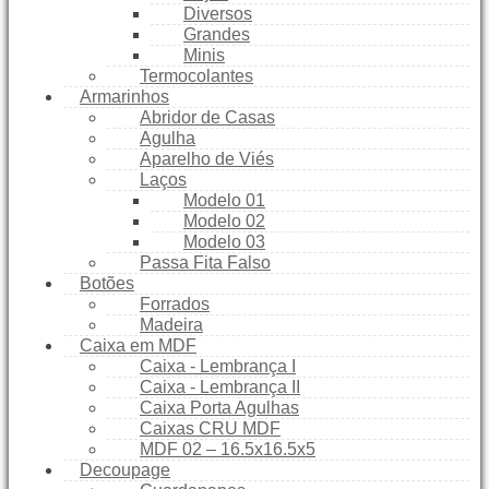
Diversos
Grandes
Minis
Termocolantes
Armarinhos
Abridor de Casas
Agulha
Aparelho de Viés
Laços
Modelo 01
Modelo 02
Modelo 03
Passa Fita Falso
Botões
Forrados
Madeira
Caixa em MDF
Caixa - Lembrança I
Caixa - Lembrança II
Caixa Porta Agulhas
Caixas CRU MDF
MDF 02 – 16.5x16.5x5
Decoupage