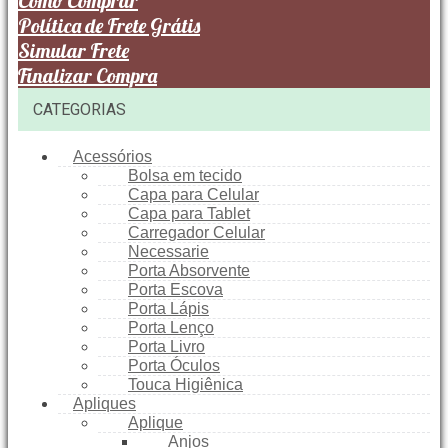
Como Comprar
Política de Frete Grátis
Simular Frete
Finalizar Compra
CATEGORIAS
Acessórios
Bolsa em tecido
Capa para Celular
Capa para Tablet
Carregador Celular
Necessarie
Porta Absorvente
Porta Escova
Porta Lápis
Porta Lenço
Porta Livro
Porta Óculos
Touca Higiênica
Apliques
Aplique
Anjos