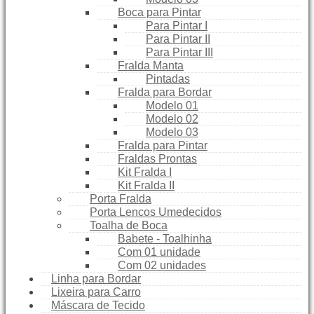
Boca para Pintar
Para Pintar I
Para Pintar II
Para Pintar III
Fralda Manta
Pintadas
Fralda para Bordar
Modelo 01
Modelo 02
Modelo 03
Fralda para Pintar
Fraldas Prontas
Kit Fralda I
Kit Fralda II
Porta Fralda
Porta Lencos Umedecidos
Toalha de Boca
Babete - Toalhinha
Com 01 unidade
Com 02 unidades
Linha para Bordar
Lixeira para Carro
Máscara de Tecido