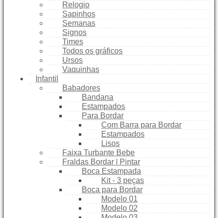
Relogio
Sapinhos
Semanas
Signos
Times
Todos os gráficos
Ursos
Vaquinhas
Infantil
Babadores
Bandana
Estampados
Para Bordar
Com Barra para Bordar
Estampados
Lisos
Faixa Turbante Bebe
Fraldas Bordar | Pintar
Boca Estampada
Kit - 3 peças
Boca para Bordar
Modelo 01
Modelo 02
Modelo 03