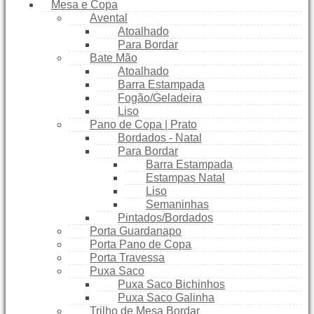
Mesa e Copa
Avental
Atoalhado
Para Bordar
Bate Mão
Atoalhado
Barra Estampada
Fogão/Geladeira
Liso
Pano de Copa | Prato
Bordados - Natal
Para Bordar
Barra Estampada
Estampas Natal
Liso
Semaninhas
Pintados/Bordados
Porta Guardanapo
Porta Pano de Copa
Porta Travessa
Puxa Saco
Puxa Saco Bichinhos
Puxa Saco Galinha
Trilho de Mesa Bordar