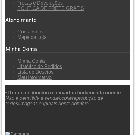
Trocas e Devoluções
POLÍTICA DE FRETE GRÁTIS
Atendimento
Contate-nos
Mapa da Loja
Minha Conta
Minha Conta
Histórico de Pedidos
Lista de Desejos
Meu Informativo
©Todos os direitos reservados fiodameada.com.br
Não é permitida a venda/cópia/reprodução de
textos/imagens originais deste domínio.