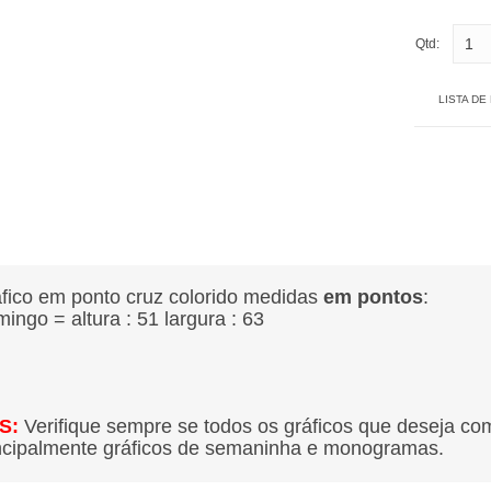
Qtd:
LISTA DE
fico em ponto cruz colorido medidas
em pontos
:
ingo = altura : 51
largura : 63
S:
Verifique sempre se todos os gráficos que deseja co
ncipalmente gráficos de semaninha e monogramas.