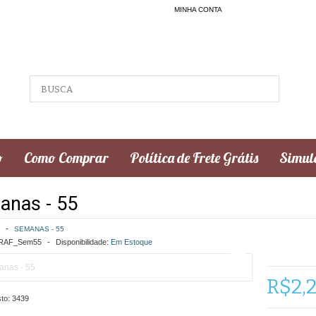
MINHA CONTA
o
Como Comprar
Política de Frete Grátis
Simula
anas - 55
SEMANAS - 55
AF_Sem55
Disponibilidade:
Em Estoque
R$2,
to:
3439