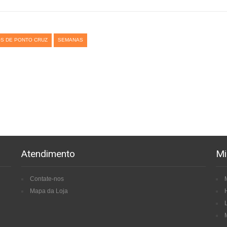
S DE PONTO CRUZ
SEMANAS
Atendimento
Mi
Contate-nos
Mapa da Loja