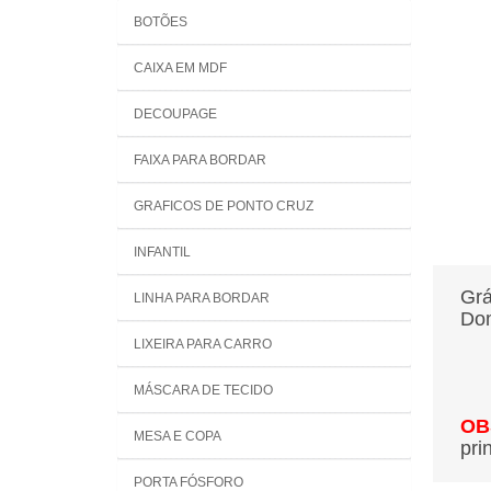
BOTÕES
CAIXA EM MDF
DECOUPAGE
FAIXA PARA BORDAR
GRAFICOS DE PONTO CRUZ
INFANTIL
Grá
LINHA PARA BORDAR
Dom
LIXEIRA PARA CARRO
MÁSCARA DE TECIDO
OB
MESA E COPA
pri
PORTA FÓSFORO