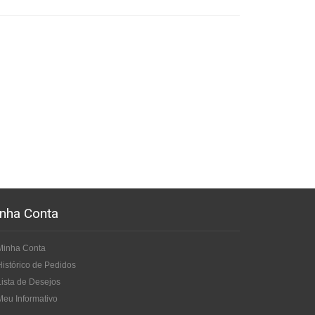
nha Conta
Minha Conta
Histórico de Pedidos
Lista de Desejos
Meu Informativo