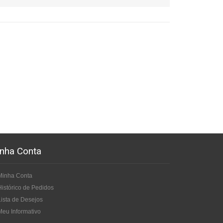
nha Conta
Minha Conta
Histórico de Pedidos
Lista de Desejos
Meu Informativo