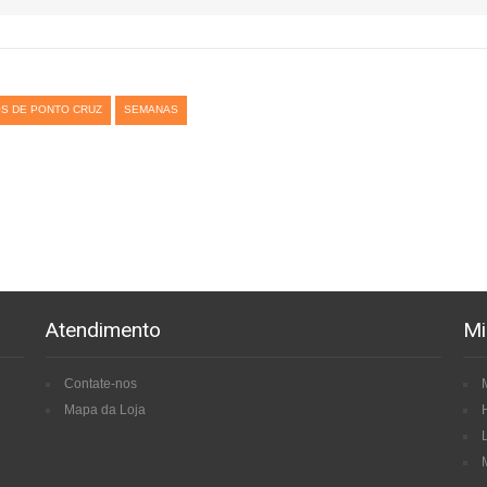
S DE PONTO CRUZ
SEMANAS
Atendimento
Mi
Contate-nos
Mapa da Loja