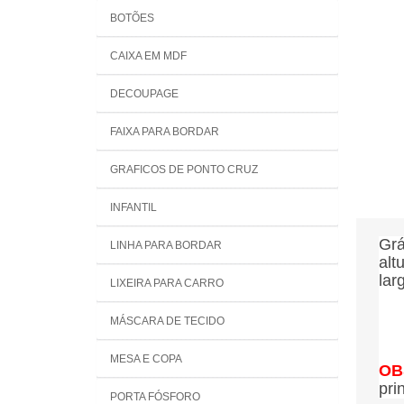
BOTÕES
CAIXA EM MDF
DECOUPAGE
FAIXA PARA BORDAR
GRAFICOS DE PONTO CRUZ
INFANTIL
Grá
LINHA PARA BORDAR
alt
lar
LIXEIRA PARA CARRO
MÁSCARA DE TECIDO
MESA E COPA
OB
pri
PORTA FÓSFORO