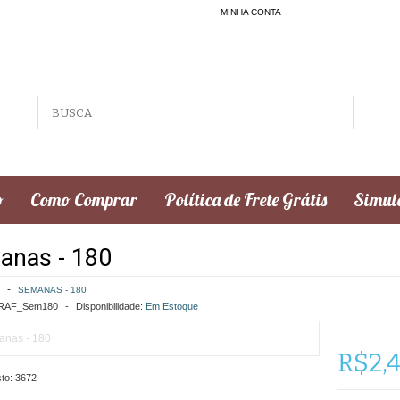
MINHA CONTA
o
Como Comprar
Política de Frete Grátis
Simula
anas - 180
SEMANAS - 180
AF_Sem180
Disponibilidade:
Em Estoque
R$2,
to:
3672