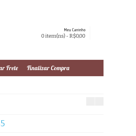
Meu Carrinho
0 item(ns) - R$0,00
r Frete
Finalizar Compra
45