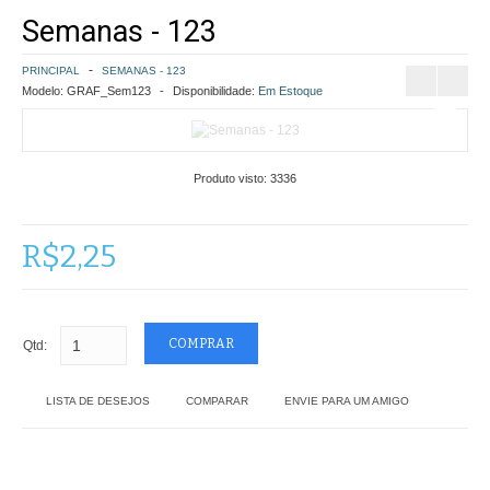
Semanas - 123
COMO COMPRAR
PRINCIPAL
SEMANAS - 123
POLÍTICA DE FRETE GRÁTIS
Modelo:
GRAF_Sem123
Disponibilidade:
Em Estoque
SIMULAR FRETE
Produto visto:
3336
FINALIZAR COMPRA
CONTATO
R$2,25
Qtd:
LISTA DE DESEJOS
COMPARAR
ENVIE PARA UM AMIGO