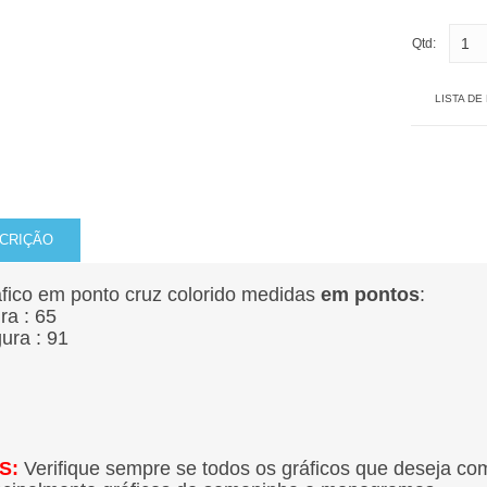
Qtd:
LISTA DE
CRIÇÃO
fico em ponto cruz colorido medidas
em pontos
:
ura : 65
gura : 91
S:
Verifique sempre se todos os gráficos que deseja co