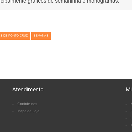
ncipalmente gráficos de semaninha e monogramas.
S DE PONTO CRUZ
SEMANAS
Atendimento
Mi
Contate-nos
Mapa da Loja