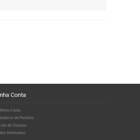
nha Conta
Minha Conta
Histórico de Pedidos
Lista de Desejos
Meu Informativo