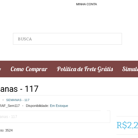
MINHA CONTA
o
Como Comprar
Política de Frete Grátis
Simula
anas - 117
SEMANAS - 117
AF_Sem117
Disponibilidade:
Em Estoque
R$2,
to:
3524