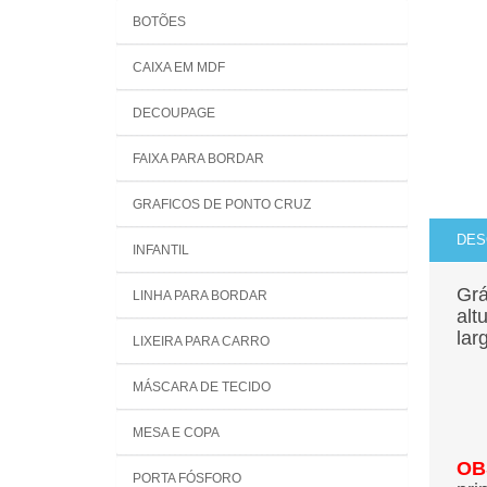
BOTÕES
CAIXA EM MDF
DECOUPAGE
FAIXA PARA BORDAR
GRAFICOS DE PONTO CRUZ
DES
INFANTIL
Grá
LINHA PARA BORDAR
alt
lar
LIXEIRA PARA CARRO
MÁSCARA DE TECIDO
MESA E COPA
OB
PORTA FÓSFORO