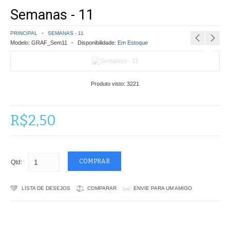
Semanas - 11
COMO COMPRAR
PRINCIPAL
SEMANAS - 11
POLÍTICA DE FRETE GRÁTIS
Modelo:
GRAF_Sem11
Disponibilidade:
Em Estoque
SIMULAR FRETE
Produto visto:
3221
FINALIZAR COMPRA
CONTATO
R$2,50
Qtd:
LISTA DE DESEJOS
COMPARAR
ENVIE PARA UM AMIGO