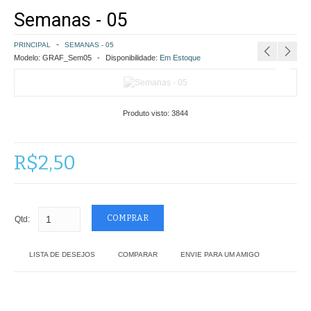
Semanas - 05
COMO COMPRAR
PRINCIPAL
SEMANAS - 05
POLÍTICA DE FRETE GRÁTIS
Modelo:
GRAF_Sem05
Disponibilidade:
Em Estoque
SIMULAR FRETE
Produto visto:
3844
FINALIZAR COMPRA
CONTATO
R$2,50
Qtd:
LISTA DE DESEJOS
COMPARAR
ENVIE PARA UM AMIGO