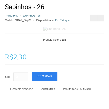
Sapinhos - 26
COMO COMPRAR
PRINCIPAL
SAPINHOS - 26
POLÍTICA DE FRETE GRÁTIS
Modelo:
GRAF_Sap26
Disponibilidade:
Em Estoque
SIMULAR FRETE
Produto visto:
3192
FINALIZAR COMPRA
CONTATO
R$2,30
Qtd:
LISTA DE DESEJOS
COMPARAR
ENVIE PARA UM AMIGO