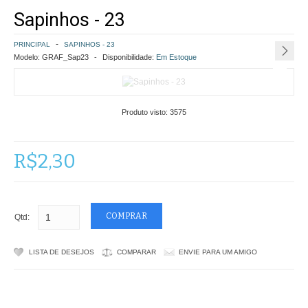
Sapinhos - 23
COMO COMPRAR
PRINCIPAL
SAPINHOS - 23
POLÍTICA DE FRETE GRÁTIS
Modelo:
GRAF_Sap23
Disponibilidade:
Em Estoque
SIMULAR FRETE
Produto visto:
3575
FINALIZAR COMPRA
CONTATO
R$2,30
Qtd:
LISTA DE DESEJOS
COMPARAR
ENVIE PARA UM AMIGO