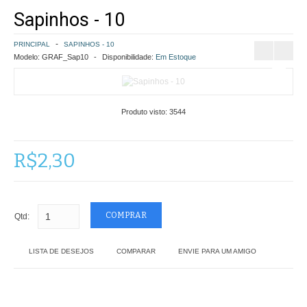
Sapinhos - 10
COMO COMPRAR
PRINCIPAL
SAPINHOS - 10
POLÍTICA DE FRETE GRÁTIS
Modelo:
GRAF_Sap10
Disponibilidade:
Em Estoque
SIMULAR FRETE
Produto visto:
3544
FINALIZAR COMPRA
CONTATO
R$2,30
Qtd:
LISTA DE DESEJOS
COMPARAR
ENVIE PARA UM AMIGO