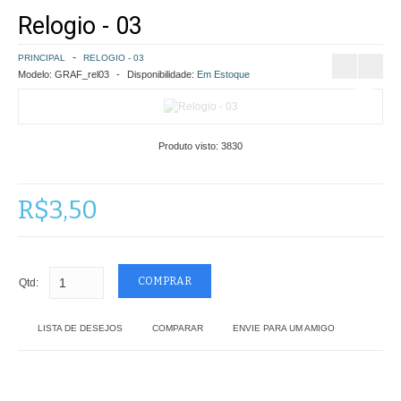
Relogio - 03
COMO COMPRAR
PRINCIPAL
RELOGIO - 03
POLÍTICA DE FRETE GRÁTIS
Modelo:
GRAF_rel03
Disponibilidade:
Em Estoque
SIMULAR FRETE
Produto visto:
3830
FINALIZAR COMPRA
CONTATO
R$3,50
Qtd:
LISTA DE DESEJOS
COMPARAR
ENVIE PARA UM AMIGO