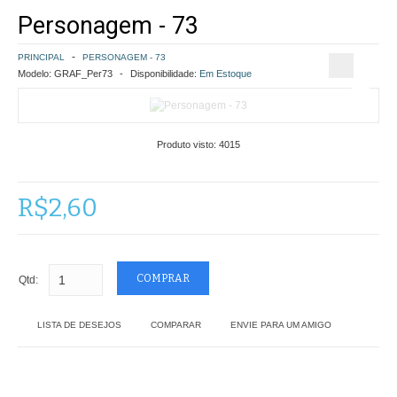
Personagem - 73
COMO COMPRAR
PRINCIPAL
PERSONAGEM - 73
POLÍTICA DE FRETE GRÁTIS
Modelo:
GRAF_Per73
Disponibilidade:
Em Estoque
SIMULAR FRETE
Produto visto:
4015
FINALIZAR COMPRA
CONTATO
R$2,60
Qtd:
LISTA DE DESEJOS
COMPARAR
ENVIE PARA UM AMIGO