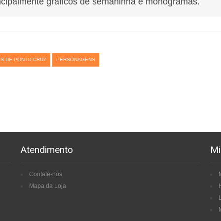
ncipalmente gráficos de semaninha e monogramas.
S DE PONTO CRUZ
PERSONAGENS
Atendimento
Mi
Contate-nos
Mapa da Loja