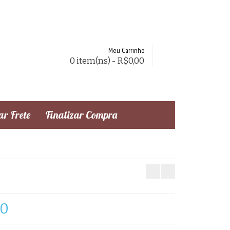
Meu Carrinho
0 item(ns) - R$0,00
r Frete
Finalizar Compra
70