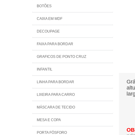
BOTÕES
CAIXA EM MDF
DECOUPAGE
FAIXA PARA BORDAR
GRAFICOS DE PONTO CRUZ
INFANTIL
Grá
LINHA PARA BORDAR
alt
lar
LIXEIRA PARA CARRO
MÁSCARA DE TECIDO
MESA E COPA
OB
PORTA FÓSFORO