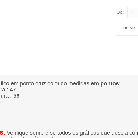
Qtd:
LISTA DE
fico em ponto cruz colorido medidas
em pontos
:
ura : 47
gura : 56
S:
Verifique sempre se todos os gráficos que deseja co