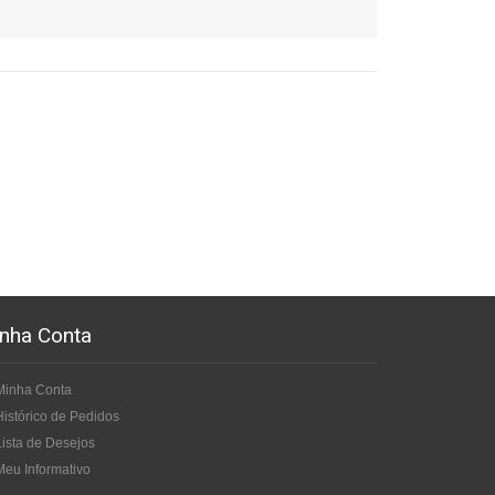
nha Conta
Minha Conta
Histórico de Pedidos
Lista de Desejos
Meu Informativo