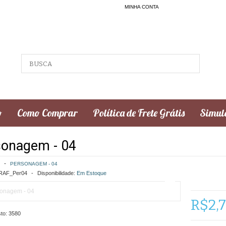
MINHA CONTA
o
Como Comprar
Política de Frete Grátis
Simula
sonagem - 04
PERSONAGEM - 04
AF_Per04
Disponibilidade:
Em Estoque
R$2,
to:
3580