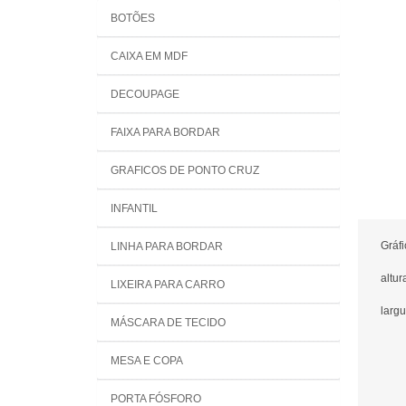
BOTÕES
CAIXA EM MDF
DECOUPAGE
FAIXA PARA BORDAR
GRAFICOS DE PONTO CRUZ
INFANTIL
Gráf
LINHA PARA BORDAR
altur
LIXEIRA PARA CARRO
largu
MÁSCARA DE TECIDO
MESA E COPA
PORTA FÓSFORO