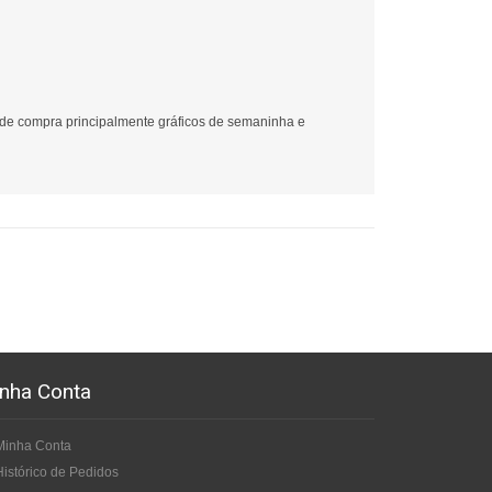
 de compra principalmente gráficos de semaninha e
nha Conta
Minha Conta
Histórico de Pedidos