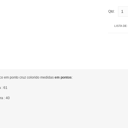
Qtd:
LISTA DE
ico em ponto cruz colorido medidas
em pontos
:
a : 61
ra : 40