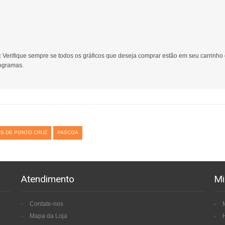
:
Verifique sempre se todos os gráficos que deseja comprar estão em seu carrinho
gramas.
S DE PONTO CRUZ
PASCOA
Atendimento
Mi
Contate-nos
Mapa da Loja