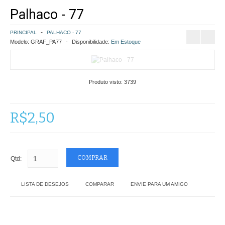
Palhaco - 77
COMO COMPRAR
PRINCIPAL
PALHACO - 77
POLÍTICA DE FRETE GRÁTIS
Modelo:
GRAF_PA77
Disponibilidade:
Em Estoque
SIMULAR FRETE
Produto visto:
3739
FINALIZAR COMPRA
CONTATO
R$2,50
Qtd:
LISTA DE DESEJOS
COMPARAR
ENVIE PARA UM AMIGO