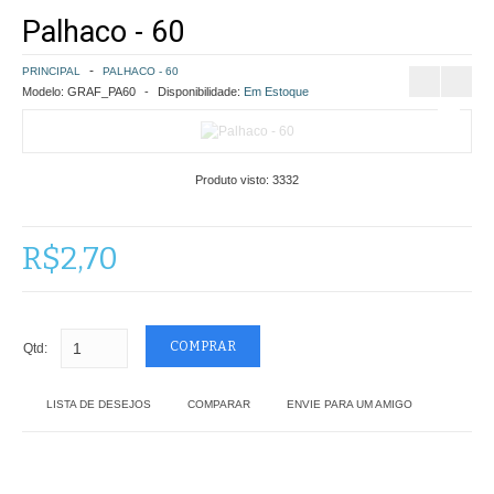
Palhaco - 60
COMO COMPRAR
PRINCIPAL
PALHACO - 60
POLÍTICA DE FRETE GRÁTIS
Modelo:
GRAF_PA60
Disponibilidade:
Em Estoque
SIMULAR FRETE
Produto visto:
3332
FINALIZAR COMPRA
CONTATO
R$2,70
Qtd:
LISTA DE DESEJOS
COMPARAR
ENVIE PARA UM AMIGO